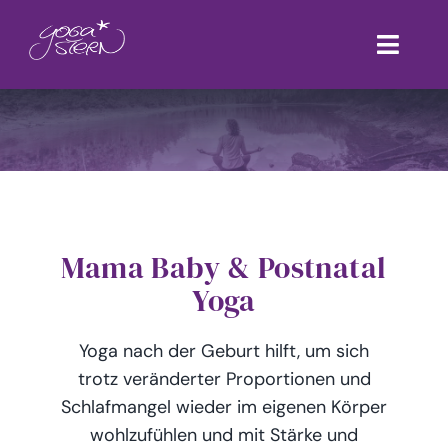
Zum
Inhalt
Toggl
springen
Navig
Kursplan Studio Wiesbaden
Preise
Yoga-Angebote
Mama Baby & Postnatal
Kurs buchen
Yoga
Events & Workshops
Yoga nach der Geburt hilft, um sich
trotz veränderter Proportionen und
Yogalehrer Team
Schlafmangel wieder im eigenen Körper
wohlzufühlen und mit Stärke und