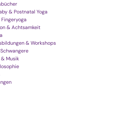
gsbücher
by & Postnatal Yoga
 Fingeryoga
ion & Achtsamkeit
a
sbildungen & Workshops
r Schwangere
 & Musik
losophie
s
ungen