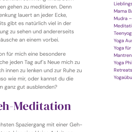
Lieblin
ren gehen zu meditieren. Denn
Mama Ba
enkung lauert an jeder Ecke,
Mudra –
its gibt es natürlich viel in der
Meditat
ng zu sehen und andererseits
Teenyog
räusche an einem vorbei.
Yoga Au
Yoga fü
on für mich eine besondere
Mantren
che jeden Tag auf´s Neue mich zu
Yoga Phi
ch innen zu lenken und zur Ruhe zu
Retreat
Yogaüb
o wie mir, oder kannst du die
m ganz gut ausblenden?
eh-Meditation
hsten Spaziergang mit einer Geh-