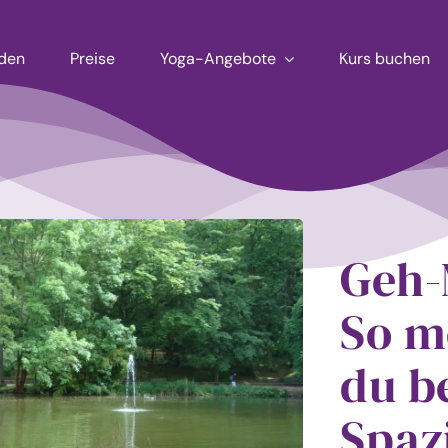
aden
Preise
Yoga-Angebote
Kurs buchen
Geh-
So m
du b
Spaz