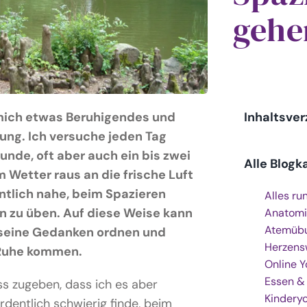
gehe
 mich etwas Beruhigendes und
Inhaltsver
ung. Ich versuche jeden Tag
nde, oft aber auch ein bis zwei
Alle Blogk
 Wetter raus an die frische Luft
entlich nahe, beim Spazieren
Alles ru
 zu üben. Auf diese Weise kann
Anatomi
Atemüb
 seine Gedanken ordnen und
Herzens
r Ruhe kommen.
Online 
Essen &
s zugeben, dass ich es aber
Kindery
dentlich schwierig finde, beim