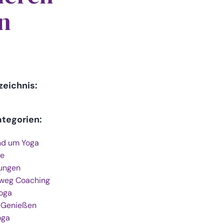
n
zeichnis:
ategorien:
nd um Yoga
e
ungen
weg Coaching
Yoga
 Genießen
oga