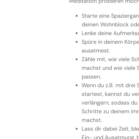
Meditation probieren möchte
Starte eine Spaziergan
deinen Wohnblock ode
Lenke deine Aufmerks
Spüre in deinem Körpe
ausatmest.
Zähle mit, wie viele S
machst und wie viele 
passen.
Wenn du z.B. mit drei 
startest, kannst du v
verlängern, sodass d
Schritte zu deinem i
machst.
Lass dir dabei Zeit, bl
Ein- und Ausatmung, be