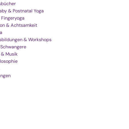
gsbücher
by & Postnatal Yoga
 Fingeryoga
ion & Achtsamkeit
a
sbildungen & Workshops
r Schwangere
 & Musik
losophie
s
ungen