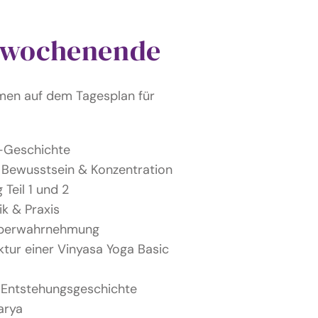
swochenende
emen auf dem Tagesplan für
a-Geschichte
 Bewusstsein & Konzentration
Teil 1 und 2
ik & Praxis
rperwahrnehmung
tur einer Vinyasa Yoga Basic
 Entstehungsgeschichte
arya