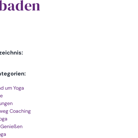
baden
zeichnis:
ategorien:
nd um Yoga
e
ungen
weg Coaching
Yoga
 Genießen
oga