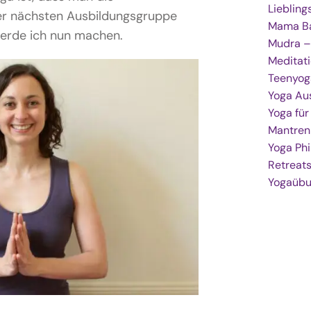
Lieblin
er nächsten Ausbildungsgruppe
Mama Ba
erde ich nun machen.
Mudra –
Meditat
Teenyog
Yoga Au
Yoga fü
Mantren
Yoga Phi
Retreat
Yogaüb