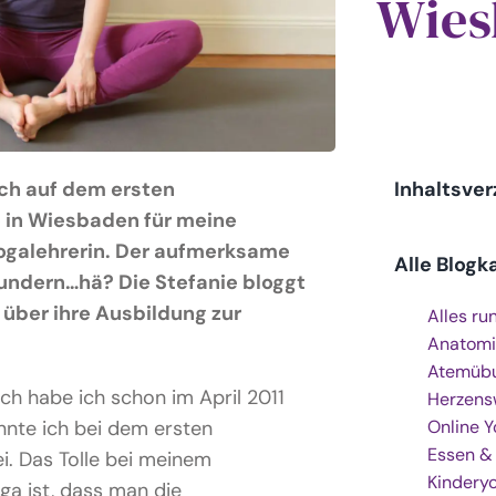
Wies
ch auf dem ersten
Inhaltsver
in Wiesbaden für meine
ogalehrerin. Der aufmerksame
Alle Blogk
wundern…hä? Die Stefanie bloggt
über ihre Ausbildung zur
Alles ru
Anatomi
Atemüb
ch habe ich schon im April 2011
Herzens
nnte ich bei dem ersten
Online 
Essen &
i. Das Tolle bei meinem
Kindery
ga ist, dass man die