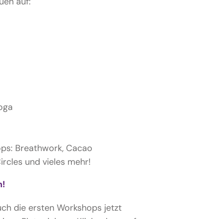
uen auf:
oga
ps: Breathwork, Cacao
rcles und vieles mehr!
n!
uch die ersten Workshops jetzt