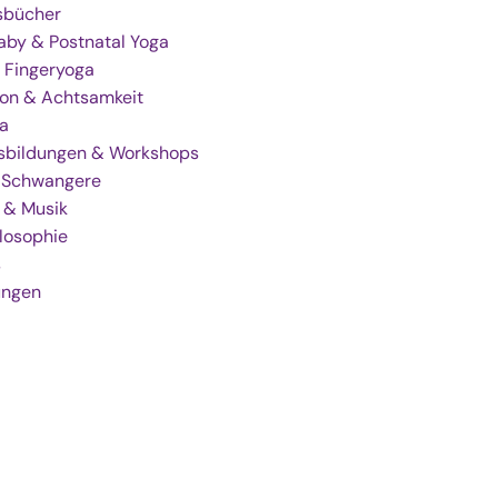
gsbücher
by & Postnatal Yoga
 Fingeryoga
ion & Achtsamkeit
a
sbildungen & Workshops
r Schwangere
 & Musik
losophie
s
ungen