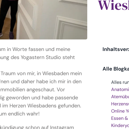
Wies
aum in Worte fassen und meine
Inhaltsver
fnung des Yogastern Studio steht
Alle Blogk
in Traum von mir, in Wiesbaden mein
fnen und daher habe ich mir in den
Alles ru
 Immobilien angeschaut. Vor
Anatomi
Atemüb
ndig geworden und habe passende
Herzens
al im Herzen Wiesbadens gefunden.
Online 
aum endlich wahr!
Essen &
Kindery
nkündigung schon auf Instagram