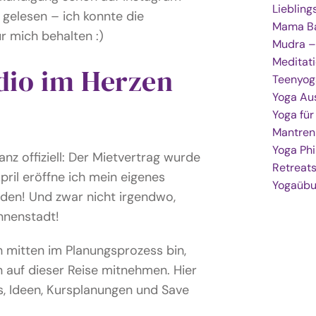
Lieblin
gelesen – ich konnte die
Mama Ba
ür mich behalten :)
Mudra –
Meditat
dio im Herzen
Teenyog
Yoga Au
Yoga fü
Mantren
Yoga Phi
nz offiziell: Der Mietvertrag wurde
Retreat
pril eröffne ich mein eigenes
Yogaüb
den! Und zwar nicht irgendwo,
Innenstadt!
 mitten im Planungsprozess bin,
n auf dieser Reise mitnehmen. Hier
s, Ideen, Kursplanungen und Save