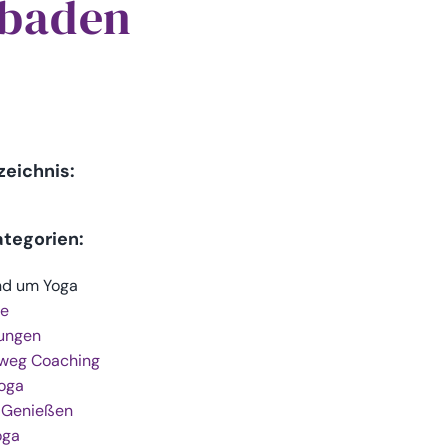
baden
zeichnis:
ategorien:
nd um Yoga
e
ungen
weg Coaching
Yoga
 Genießen
oga