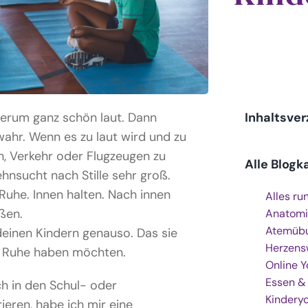
erum ganz schön laut. Dann
Inhaltsver
ahr. Wenn es zu laut wird und zu
en, Verkehr oder Flugzeugen zu
Alle Blogk
ehnsucht nach Stille sehr groß.
uhe. Innen halten. Nach innen
Alles ru
eßen.
Anatomi
Atemüb
 deinen Kindern genauso. Das sie
Herzens
l Ruhe haben möchten.
Online 
Essen &
 in den Schul- oder
Kindery
rieren, habe ich mir eine