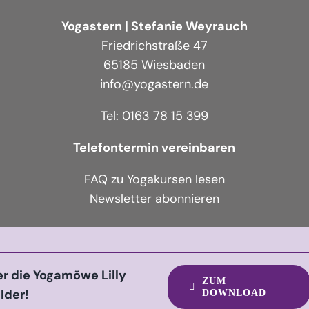
Yogastern | Stefanie Weyrauch
Friedrichstraße 47
65185 Wiesbaden
info@yogastern.de
Tel: 0163 78 15 399
Telefontermin vereinbaren
FAQ zu Yogakursen lesen
Newsletter abonnieren
ier die Yogamöwe Lilly
ZUM
lder!
DOWNLOAD
Facebook
Instagram
YouTube
Spotify
Pinterest