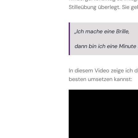
Stilleübung überlegt. Sie ge
„Ich mache eine Brille,
dann bin ich eine Minute s
In diesem Video zeige ich d
besten umsetzen kannst: