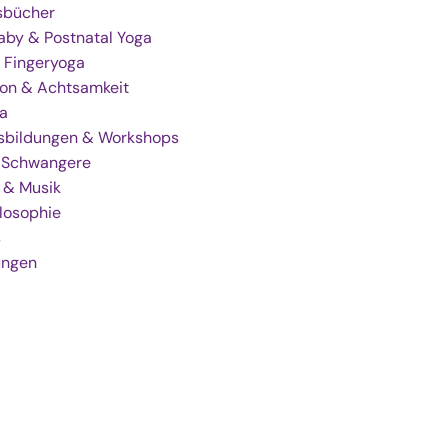
gsbücher
by & Postnatal Yoga
 Fingeryoga
ion & Achtsamkeit
a
sbildungen & Workshops
r Schwangere
 & Musik
losophie
s
ungen