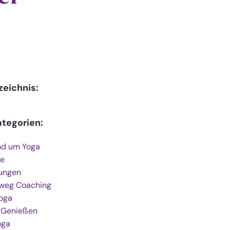
zeichnis:
ategorien:
nd um Yoga
e
ungen
weg Coaching
Yoga
 Genießen
oga