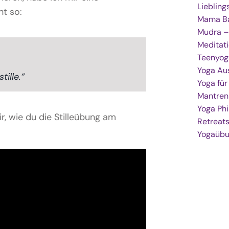
Lieblin
ht so:
Mama Ba
Mudra –
Meditat
Teenyog
Yoga Au
tille.“
Yoga fü
Mantren
Yoga Phi
ir, wie du die Stilleübung am
Retreat
Yogaüb