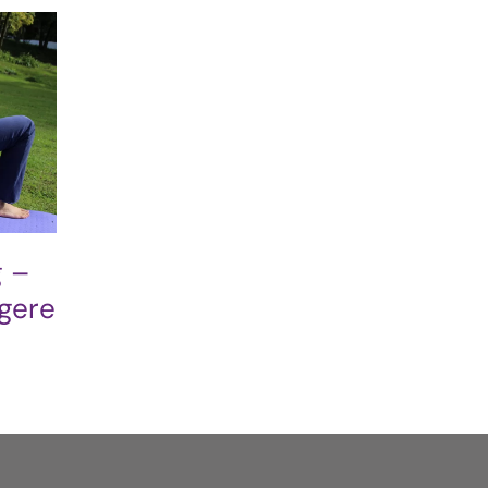
g –
ngere